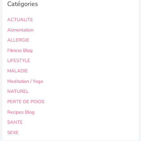
Catégories
h
e
ACTUALITE
r
Alimentation
c
ALLERGIE
h
Fitness Blog
e
LIFESTYLE
r
MALADIE
:
Meditation / Yoga
NATUREL
PERTE DE POIDS
Recipes Blog
SANTE
SEXE